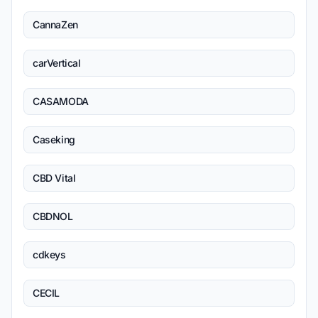
CannaZen
carVertical
CASAMODA
Caseking
CBD Vital
CBDNOL
cdkeys
CECIL