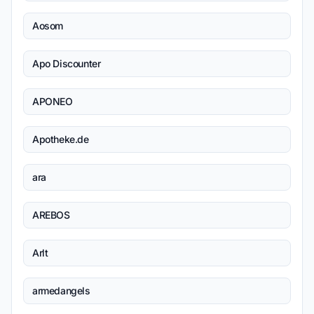
Aosom
Apo Discounter
APONEO
Apotheke.de
ara
AREBOS
Arlt
armedangels