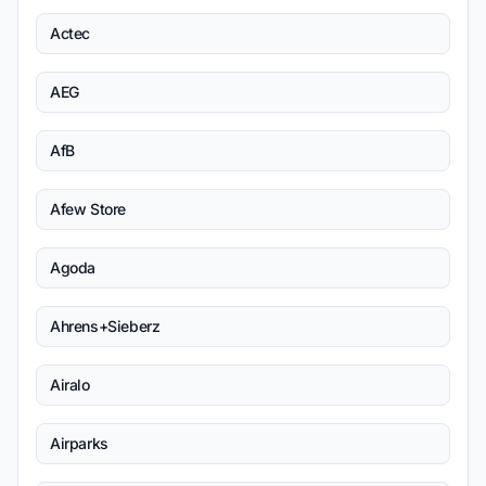
Actec
AEG
AfB
Afew Store
Agoda
Ahrens+Sieberz
Airalo
Airparks