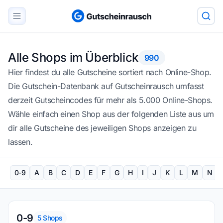
Alle Shops im Überblick
990
Hier findest du alle Gutscheine sortiert nach Online-Shop.
Die Gutschein-Datenbank auf Gutscheinrausch umfasst
derzeit Gutscheincodes für mehr als 5.000 Online-Shops.
Wähle einfach einen Shop aus der folgenden Liste aus um
dir alle Gutscheine des jeweiligen Shops anzeigen zu
lassen.
0-9
A
B
C
D
E
F
G
H
I
J
K
L
M
N
0-9
5
Shops