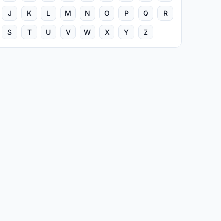
J
K
L
M
N
O
P
Q
R
S
T
U
V
W
X
Y
Z