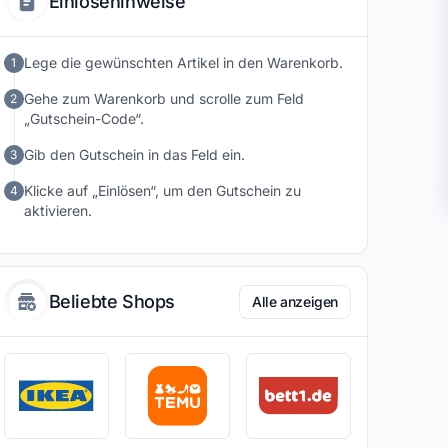
Einlösehinweise
sie sich an unterschiedliche Bedürfnisse anpassen. Wer
seinen Garten funktional erweitern oder zusätzlichen
Platz im Außenbereich schaffen möchte, findet bei
Lege die gewünschten Artikel in den Warenkorb.
1
Gartenhausfabrik eine vielseitige Auswahl an
Gartenlösungen.
Gehe zum Warenkorb und scrolle zum Feld
2
„Gutschein-Code“.
Gib den Gutschein in das Feld ein.
3
Klicke auf „Einlösen“, um den Gutschein zu
4
aktivieren.
Beliebte Shops
Alle anzeigen