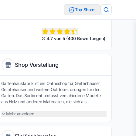
Top Shops
∅ 4.7 von 5 (400 Bewertungen)
Shop Vorstellung
Gartenhausfabrik ist ein Onlineshop für Gartenhäuser,
Gerätehäuser und weitere Outdoor-Lösungen für den
Garten. Das Sortiment umfasst verschiedene Modelle
aus Holz und anderen Materialien, die sich als
Stauraum, Hobbyraum oder Rückzugsort im eigenen
Garten nutzen lassen. Ergänzt wird das Angebot durch
Mehr anzeigen
Gartenpavillons, Saunen, Carports und passendes
Zubehör. Viele Produkte lassen sich in Größe,
Ausstattung und Design individuell auswählen, sodass