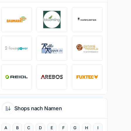
Shops nach Namen
A
B
C
D
E
F
G
H
I