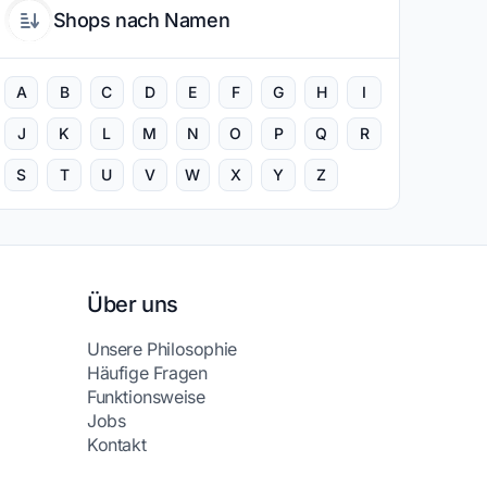
Shops nach Namen
A
B
C
D
E
F
G
H
I
J
K
L
M
N
O
P
Q
R
S
T
U
V
W
X
Y
Z
Über uns
Unsere Philosophie
Häufige Fragen
Funktionsweise
Jobs
Kontakt