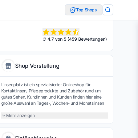
Top Shops
∅ 4.7 von 5 (459 Bewertungen)
Shop Vorstellung
Linsenplatz ist ein spezialisierter Onlineshop für
Kontaktlinsen, Pflegeprodukte und Zubehör rund um
gutes Sehen. Kundinnen und Kunden finden hier eine
große Auswahl an Tages-, Wochen- und Monatslinsen
bekannter Marken sowie passende Reinigungs- und
Aufbewahrungslösungen. Die übersichtliche Gestaltung
Mehr anzeigen
des Shops erleichtert die Suche nach den richtigen
Produkten, sodass sich Kontaktlinsen schnell und
unkompliziert nachbestellen lassen. Dank attraktiver