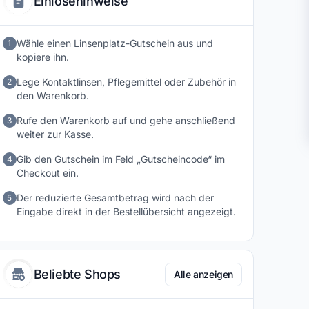
Einlösehinweise
Preise und einer breiten Markenvielfalt ist Linsenplatz
eine praktische Anlaufstelle für alle, die ihre
Kontaktlinsen bequem online bestellen möchten.
Wähle einen Linsenplatz-Gutschein aus und
1
kopiere ihn.
Lege Kontaktlinsen, Pflegemittel oder Zubehör in
2
den Warenkorb.
Rufe den Warenkorb auf und gehe anschließend
3
weiter zur Kasse.
Gib den Gutschein im Feld „Gutscheincode“ im
4
Checkout ein.
Der reduzierte Gesamtbetrag wird nach der
5
Eingabe direkt in der Bestellübersicht angezeigt.
Beliebte Shops
Alle anzeigen