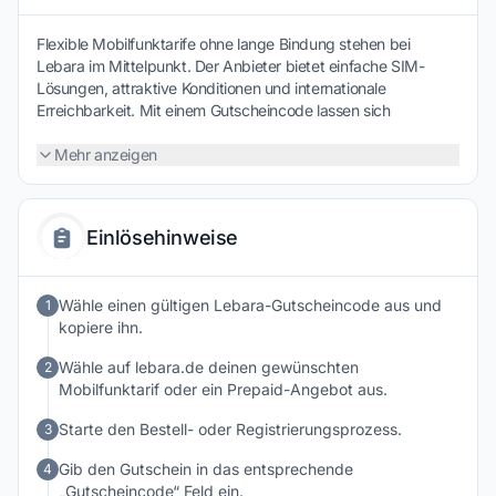
Flexible Mobilfunktarife ohne lange Bindung stehen bei
Lebara im Mittelpunkt. Der Anbieter bietet einfache SIM-
Lösungen, attraktive Konditionen und internationale
Erreichbarkeit. Mit einem Gutscheincode lassen sich
zusätzliche Sparmöglichkeiten nutzen – ein überzeugender
Anreiz, mobile Freiheit preisbewusst zu genießen und
Mehr anzeigen
jederzeit gut verbunden zu bleiben.
Einlösehinweise
Wähle einen gültigen Lebara-Gutscheincode aus und
1
kopiere ihn.
Wähle auf lebara.de deinen gewünschten
2
Mobilfunktarif oder ein Prepaid-Angebot aus.
Starte den Bestell- oder Registrierungsprozess.
3
Gib den Gutschein in das entsprechende
4
„Gutscheincode“ Feld ein.