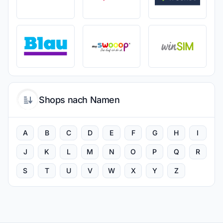
Shops nach Namen
A
B
C
D
E
F
G
H
I
J
K
L
M
N
O
P
Q
R
S
T
U
V
W
X
Y
Z