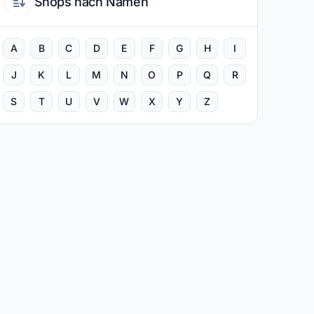
Shops nach Namen
A
B
C
D
E
F
G
H
I
J
K
L
M
N
O
P
Q
R
S
T
U
V
W
X
Y
Z