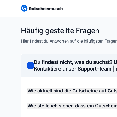
Häufig gestellte Fragen
Hier findest du Antworten auf die häufigsten Frage
Du findest nicht, was du suchst? U
Kontaktiere unser Support-Team |
Wie aktuell sind die Gutscheine auf Gu
Unser Team kümmert sich regelmäßig darum,
sind. ‍
Wie stelle ich sicher, dass ein Gutschein
Wir überprüfen die Angebote laufend, entfe
Wir geben unser Bestes, dir nur gültige und f