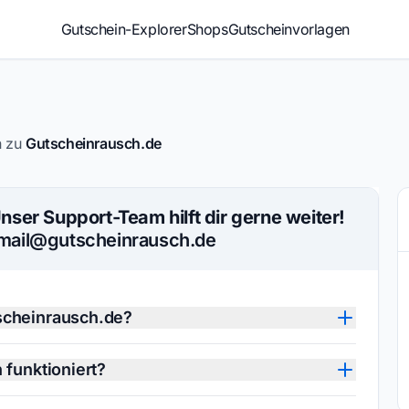
Gutschein-Explorer
Shops
Gutscheinvorlagen
n zu
Gutscheinrausch.de
nser Support-Team hilft dir gerne weiter!
mail@gutscheinrausch.de
tscheinrausch.de?
 dass alle Gutscheine auf dem neuesten Stand
 funktioniert?
rnen abgelaufene Codes und ergänzen neue Deals,
unktionierende Gutscheine bereitzustellen. Falls ein