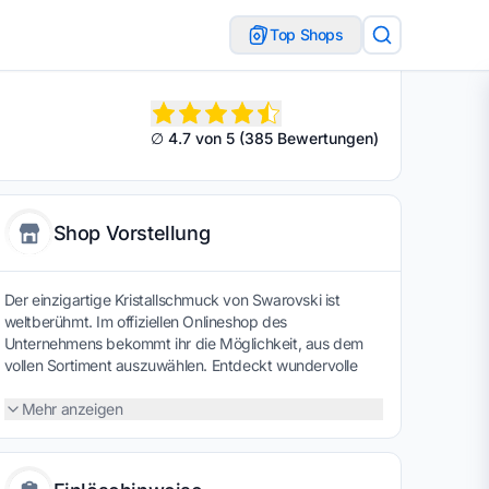
Top Shops
∅ 4.7 von 5 (385 Bewertungen)
Shop Vorstellung
Der einzigartige Kristallschmuck von Swarovski ist
weltberühmt. Im offiziellen Onlineshop des
Unternehmens bekommt ihr die Möglichkeit, aus dem
vollen Sortiment auszuwählen. Entdeckt wundervolle
Beads, Charms oder sonstigen Schmuck. Zudem könnt
ihr allerlei modische Accessoires, Uhren und Figurinen
Mehr anzeigen
mit den faszinierenden Kristallen finden. Sogar exklusive
Wohnaccessoires werden euch bei Swarovski geboten.