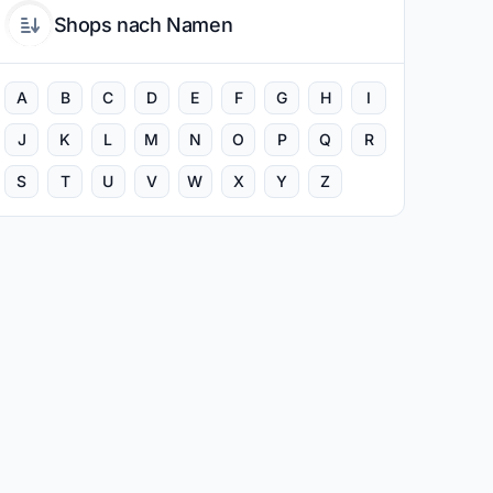
Shops nach Namen
A
B
C
D
E
F
G
H
I
J
K
L
M
N
O
P
Q
R
S
T
U
V
W
X
Y
Z