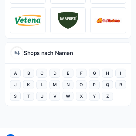
Shops nach Namen
A
B
C
D
E
F
G
H
I
J
K
L
M
N
O
P
Q
R
S
T
U
V
W
X
Y
Z