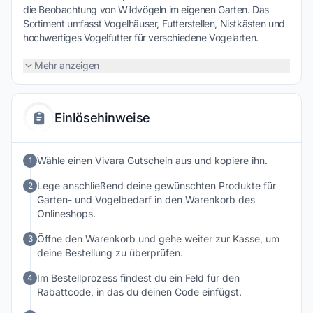
die Beobachtung von Wildvögeln im eigenen Garten. Das
Sortiment umfasst Vogelhäuser, Futterstellen, Nistkästen und
hochwertiges Vogelfutter für verschiedene Vogelarten.
Ergänzt wird das Angebot durch Zubehör für Gartentiere,
Insektenhotels sowie Artikel zur naturnahen
Mehr anzeigen
Gartengestaltung. Viele Produkte sind darauf ausgelegt, Tiere
zu unterstützen und gleichzeitig spannende
Naturbeobachtungen zu ermöglichen. Wer seinen Garten
Einlösehinweise
oder Balkon zu einem lebendigen Lebensraum für Vögel und
andere Tiere machen möchte, findet bei Vivara eine große
Auswahl an passenden Produkten und Ideen.
Wähle einen Vivara Gutschein aus und kopiere ihn.
1
Lege anschließend deine gewünschten Produkte für
2
Garten- und Vogelbedarf in den Warenkorb des
Onlineshops.
Öffne den Warenkorb und gehe weiter zur Kasse, um
3
deine Bestellung zu überprüfen.
Im Bestellprozess findest du ein Feld für den
4
Rabattcode, in das du deinen Code einfügst.