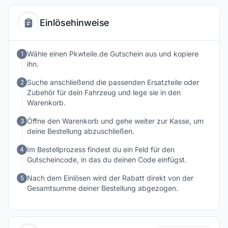
von Marke, Modell und Baujahr finden. Neben bekannten
Herstellern stehen oft auch preisgünstige Alternativen zur
Einlösehinweise
Auswahl. Wer Ersatzteile bequem online bestellen und sein
Auto zuverlässig instand halten möchte, findet bei Pkwteile
eine große Auswahl an passenden Produkten.
Wähle einen Pkwteile.de Gutschein aus und kopiere
1
ihn.
Suche anschließend die passenden Ersatzteile oder
2
Zubehör für dein Fahrzeug und lege sie in den
Warenkorb.
Öffne den Warenkorb und gehe weiter zur Kasse, um
3
deine Bestellung abzuschließen.
Im Bestellprozess findest du ein Feld für den
4
Gutscheincode, in das du deinen Code einfügst.
Nach dem Einlösen wird der Rabatt direkt von der
5
Gesamtsumme deiner Bestellung abgezogen.