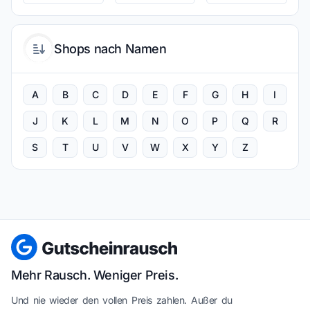
Shops nach Namen
A
B
C
D
E
F
G
H
I
J
K
L
M
N
O
P
Q
R
S
T
U
V
W
X
Y
Z
Mehr Rausch. Weniger Preis.
Und nie wieder den vollen Preis zahlen. Außer du