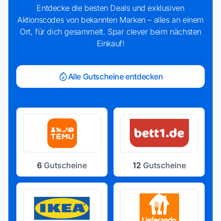
Entdecke die besten Deals und exklusiven
Aktionscodes von bekannten Marken – alles an einem
Ort, für dich gesammelt. Spar clever beim nächsten
Einkauf!
Alle Gutscheine entdecken
6
Gutscheine
12
Gutscheine