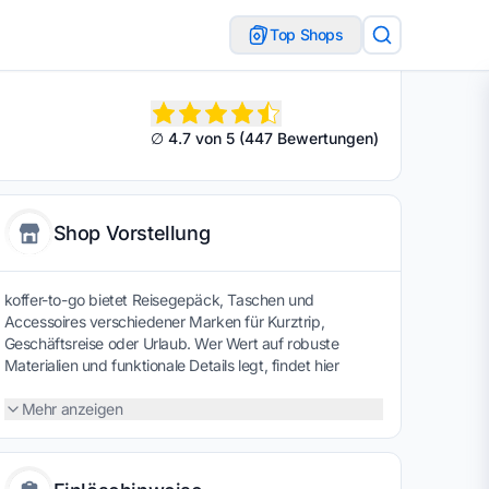
Top Shops
∅ 4.7 von 5 (447 Bewertungen)
Shop Vorstellung
koffer-to-go bietet Reisegepäck, Taschen und
Accessoires verschiedener Marken für Kurztrip,
Geschäftsreise oder Urlaub. Wer Wert auf robuste
Materialien und funktionale Details legt, findet hier
passende Begleiter für unterwegs. Ein Gutschein kann
die Anschaffung preislich etwas erleichtern und sorgt
Mehr anzeigen
dafür, dass Qualität und Reisekomfort gut ins Budget
passen.