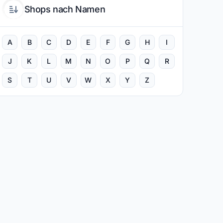
Shops nach Namen
A
B
C
D
E
F
G
H
I
J
K
L
M
N
O
P
Q
R
S
T
U
V
W
X
Y
Z