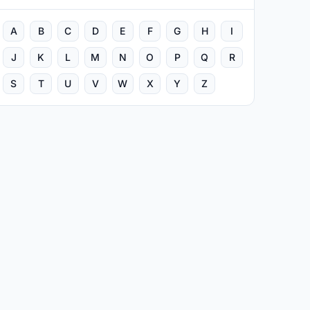
A
B
C
D
E
F
G
H
I
J
K
L
M
N
O
P
Q
R
S
T
U
V
W
X
Y
Z