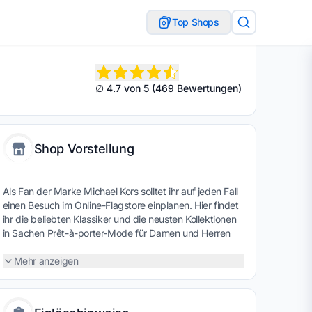
Top Shops
∅ 4.7 von 5 (469 Bewertungen)
Shop Vorstellung
Als Fan der Marke Michael Kors solltet ihr auf jeden Fall
einen Besuch im Online-Flagstore einplanen. Hier findet
ihr die beliebten Klassiker und die neusten Kollektionen
in Sachen Prêt-à-porter-Mode für Damen und Herren
sowie eine riesige Auswahl an Accessoires. Tolle
Serviceleistungen und Sparmöglichkeiten, wie der gratis
Mehr anzeigen
Versand oder die Michael Kors Gutscheine, runden die
Offerte perfekt ab.