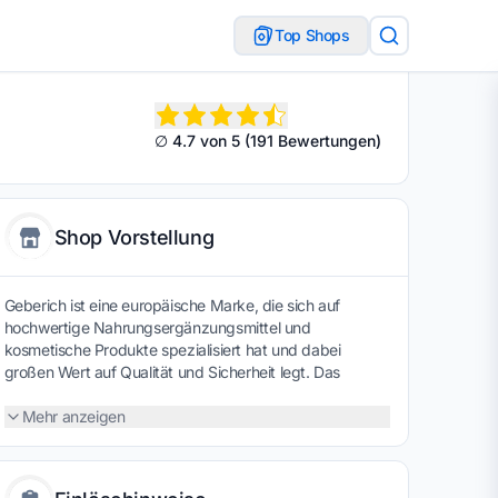
Top Shops
∅ 4.7 von 5 (191 Bewertungen)
Shop Vorstellung
Geberich ist eine europäische Marke, die sich auf
hochwertige Nahrungsergänzungsmittel und
kosmetische Produkte spezialisiert hat und dabei
großen Wert auf Qualität und Sicherheit legt. Das
Sortiment richtet sich an unterschiedliche Bedürfnisse
und bietet gezielte Lösungen für Gesundheit und Pflege
Mehr anzeigen
im Alltag. Besonders hervorzuheben ist der Anspruch
an transparente Inhaltsstoffe sowie die konsequente
Einhaltung strenger EU-Richtlinien bei Entwicklung und