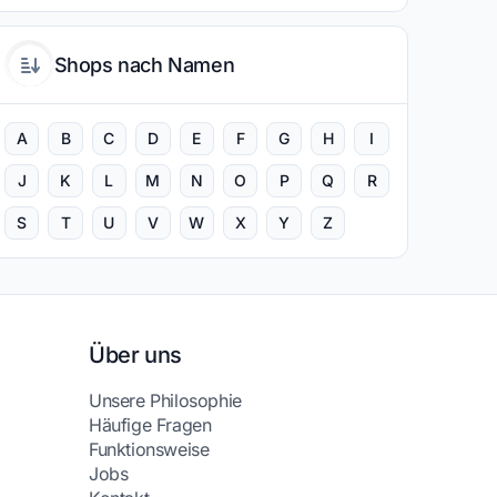
Shops nach Namen
A
B
C
D
E
F
G
H
I
J
K
L
M
N
O
P
Q
R
S
T
U
V
W
X
Y
Z
Über uns
Unsere Philosophie
Häufige Fragen
Funktionsweise
Jobs