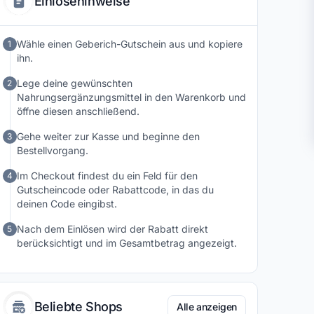
Einlösehinweise
Produktion. Durch kontinuierliche Forschung und
innovative Formulierungen entsteht ein Angebot, das
Vertrauen schafft und moderne Ansprüche an Wellness
Wähle einen Geberich-Gutschein aus und kopiere
1
und Kosmetik zuverlässig erfüllt.
ihn.
Lege deine gewünschten
2
Nahrungsergänzungsmittel in den Warenkorb und
öffne diesen anschließend.
Gehe weiter zur Kasse und beginne den
3
Bestellvorgang.
Im Checkout findest du ein Feld für den
4
Gutscheincode oder Rabattcode, in das du
deinen Code eingibst.
Nach dem Einlösen wird der Rabatt direkt
5
berücksichtigt und im Gesamtbetrag angezeigt.
Beliebte Shops
Alle anzeigen