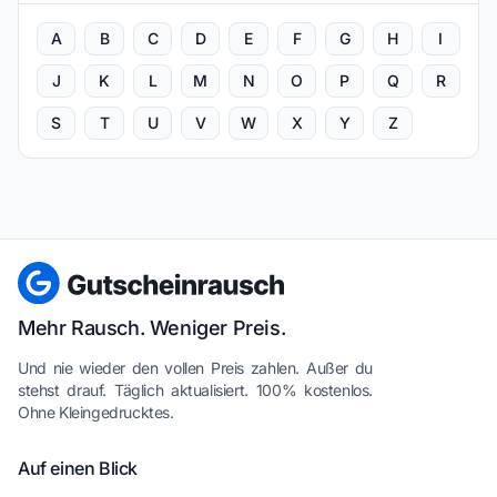
A
B
C
D
E
F
G
H
I
J
K
L
M
N
O
P
Q
R
S
T
U
V
W
X
Y
Z
Mehr Rausch. Weniger Preis.
Und nie wieder den vollen Preis zahlen. Außer du
stehst drauf. Täglich aktualisiert. 100% kostenlos.
Ohne Kleingedrucktes.
Auf einen Blick