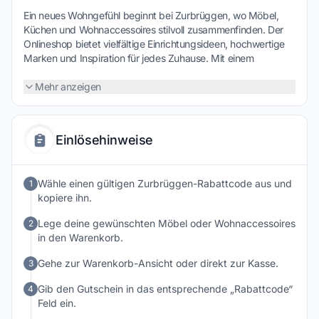
Ein neues Wohngefühl beginnt bei Zurbrüggen, wo Möbel,
Küchen und Wohnaccessoires stilvoll zusammenfinden. Der
Onlineshop bietet vielfältige Einrichtungsideen, hochwertige
Marken und Inspiration für jedes Zuhause. Mit einem
Rabattcode lassen sich zusätzliche Sparmöglichkeiten nutzen
– ein attraktiver Anreiz, Wohnträume geschmackvoll und
Mehr anzeigen
preisbewusst zu verwirklichen.
Einlösehinweise
Wähle einen gültigen Zurbrüggen-Rabattcode aus und
1
kopiere ihn.
Lege deine gewünschten Möbel oder Wohnaccessoires
2
in den Warenkorb.
Gehe zur Warenkorb-Ansicht oder direkt zur Kasse.
3
Gib den Gutschein in das entsprechende „Rabattcode“
4
Feld ein.