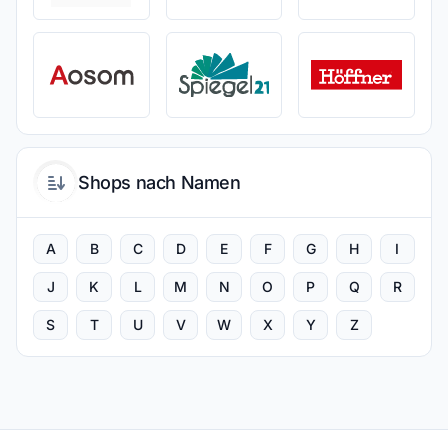
Shops nach Namen
A
B
C
D
E
F
G
H
I
J
K
L
M
N
O
P
Q
R
S
T
U
V
W
X
Y
Z