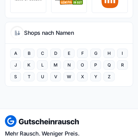
Shops nach Namen
A
B
C
D
E
F
G
H
I
J
K
L
M
N
O
P
Q
R
S
T
U
V
W
X
Y
Z
Mehr Rausch. Weniger Preis.