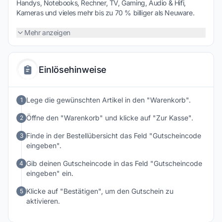
Handys, Notebooks, Rechner, TV, Gaming, Audio & Hifi,
Kameras und vieles mehr bis zu 70 % billiger als Neuware.
Spart jetzt mit den mySWOOOP Top Deals, Sales und einem
unserer mySWOOOP Gutscheine bares Geld.
Mehr anzeigen
Einlösehinweise
Lege die gewünschten Artikel in den "Warenkorb".
1
Öffne den "Warenkorb" und klicke auf "Zur Kasse".
2
Finde in der Bestellübersicht das Feld "Gutscheincode
3
eingeben".
Gib deinen Gutscheincode in das Feld "Gutscheincode
4
eingeben" ein.
Klicke auf "Bestätigen", um den Gutschein zu
5
aktivieren.