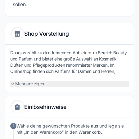
sollen.
Shop Vorstellung
Douglas zählt zu den führenden Anbietern im Bereich Beauty
und Parfum und bietet eine große Auswahl an Kosmetik,
Düften und Pflegeprodukten renommierter Marken. Im
Onlineshop finden sich Parfums für Damen und Herren,
Make-up, Hautpflege sowie Produkte für Haarpflege und
Körperpflege. Neben bekannten Luxusmarken stehen auch
Mehr anzeigen
moderne Beautytrends und exklusive Eigenmarken zur
Auswahl. Ergänzt wird das Sortiment durch Geschenkideen
und Beauty-Accessoires. Wer neue Düfte entdecken,
Einlösehinweise
hochwertige Pflegeprodukte auswählen oder sich von
aktuellen Beautytrends inspirieren lassen möchte, findet bei
Douglas eine vielseitige Einkaufswelt rund um Schönheit und
Wähle deine gewünschten Produkte aus und lege sie
1
Pflege.
mit „In den Warenkorb“ in den Warenkorb.