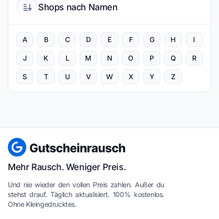
Shops nach Namen
A
B
C
D
E
F
G
H
I
J
K
L
M
N
O
P
Q
R
S
T
U
V
W
X
Y
Z
Mehr Rausch. Weniger Preis.
Und nie wieder den vollen Preis zahlen. Außer du
stehst drauf. Täglich aktualisiert. 100% kostenlos.
Ohne Kleingedrucktes.