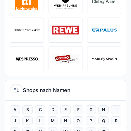
Shops nach Namen
A
B
C
D
E
F
G
H
I
J
K
L
M
N
O
P
Q
R