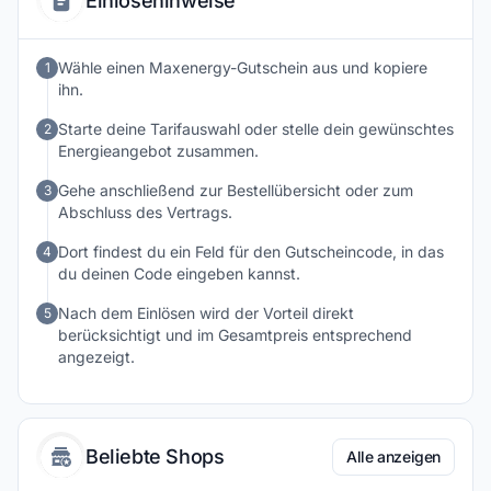
Einlösehinweise
und nachhaltige Energieversorgung zu investieren.
Wähle einen Maxenergy-Gutschein aus und kopiere
1
ihn.
Starte deine Tarifauswahl oder stelle dein gewünschtes
2
Energieangebot zusammen.
Gehe anschließend zur Bestellübersicht oder zum
3
Abschluss des Vertrags.
Dort findest du ein Feld für den Gutscheincode, in das
4
du deinen Code eingeben kannst.
Nach dem Einlösen wird der Vorteil direkt
5
berücksichtigt und im Gesamtpreis entsprechend
angezeigt.
Beliebte Shops
Alle anzeigen