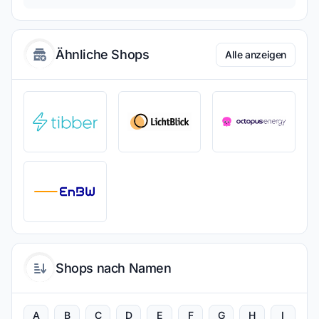
Ähnliche Shops
Alle anzeigen
Shops nach Namen
A
B
C
D
E
F
G
H
I