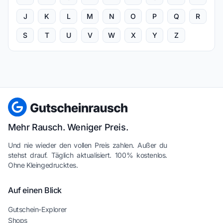
J
K
L
M
N
O
P
Q
R
S
T
U
V
W
X
Y
Z
Mehr Rausch. Weniger Preis.
Und nie wieder den vollen Preis zahlen. Außer du
stehst drauf. Täglich aktualisiert. 100% kostenlos.
Ohne Kleingedrucktes.
Auf einen Blick
Gutschein-Explorer
Shops