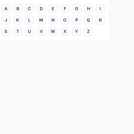
A
B
C
D
E
F
G
H
I
J
K
L
M
N
O
P
Q
R
S
T
U
V
W
X
Y
Z