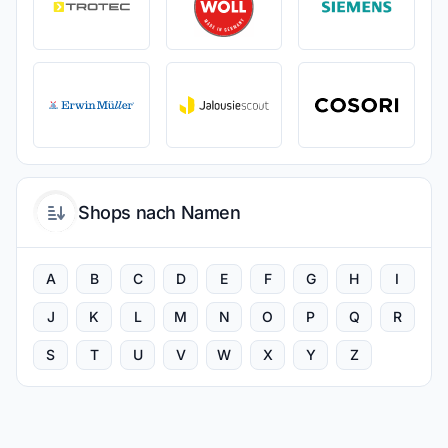
Shops nach Namen
A
B
C
D
E
F
G
H
I
J
K
L
M
N
O
P
Q
R
S
T
U
V
W
X
Y
Z