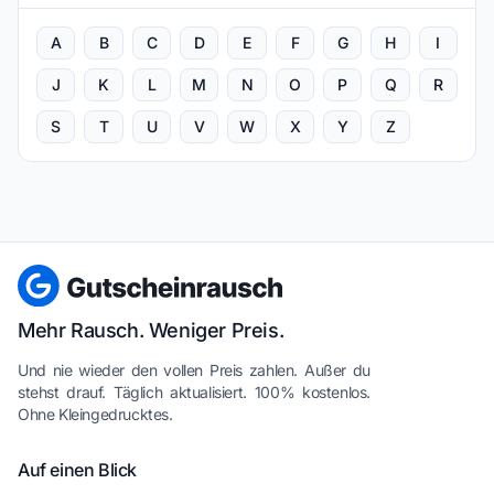
A
B
C
D
E
F
G
H
I
J
K
L
M
N
O
P
Q
R
S
T
U
V
W
X
Y
Z
Mehr Rausch. Weniger Preis.
Und nie wieder den vollen Preis zahlen. Außer du
stehst drauf. Täglich aktualisiert. 100% kostenlos.
Ohne Kleingedrucktes.
Auf einen Blick