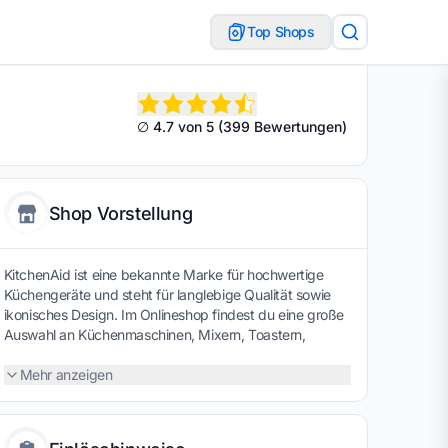
Top Shops
∅ 4.7 von 5 (399 Bewertungen)
Shop Vorstellung
KitchenAid ist eine bekannte Marke für hochwertige
Küchengeräte und steht für langlebige Qualität sowie
ikonisches Design. Im Onlineshop findest du eine große
Auswahl an Küchenmaschinen, Mixern, Toastern,
Wasserkochern und weiterem Zubehör für die Küche.
Besonders beliebt sind die vielseitigen
Mehr anzeigen
Küchenmaschinen, die sich mit verschiedenen
Aufsätzen erweitern lassen. Viele Produkte verbinden
starke Leistung mit ansprechender Optik und sind für