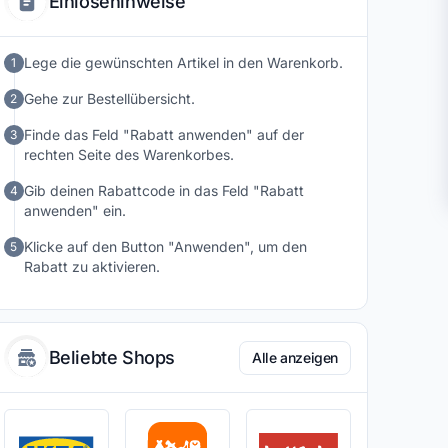
Einlösehinweise
den täglichen Einsatz ausgelegt. Wer gerne kocht oder
backt und dabei auf zuverlässige Geräte setzt, findet
bei KitchenAid eine große Auswahl an funktionalen
Lege die gewünschten Artikel in den Warenkorb.
1
Küchenhelfern.
Gehe zur Bestellübersicht.
2
Finde das Feld "Rabatt anwenden" auf der
3
rechten Seite des Warenkorbes.
Gib deinen Rabattcode in das Feld "Rabatt
4
anwenden" ein.
Klicke auf den Button "Anwenden", um den
5
Rabatt zu aktivieren.
Beliebte Shops
Alle anzeigen