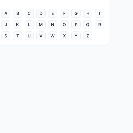
A
B
C
D
E
F
G
H
I
J
K
L
M
N
O
P
Q
R
S
T
U
V
W
X
Y
Z