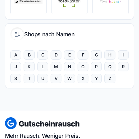
Shops nach Namen
A
B
C
D
E
F
G
H
I
J
K
L
M
N
O
P
Q
R
S
T
U
V
W
X
Y
Z
Mehr Rausch. Weniger Preis.