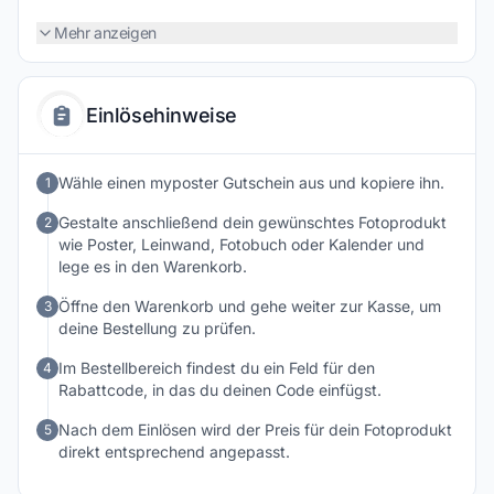
Sortiment umfasst verschiedene Materialien und Formate,
sodass sich Erinnerungen, Lieblingsmomente oder kreative
Mehr anzeigen
Motive stilvoll in Szene setzen lassen. Die Gestaltung erfolgt
bequem online mit zahlreichen Layout- und Designoptionen.
Neben Fotoprodukten bietet myposter auch Rahmen und
Einlösehinweise
weitere Dekoideen für Wohnräume. Wer persönliche Bilder in
hochwertige Druckprodukte verwandeln möchte, findet bei
myposter viele Möglichkeiten für individuelle Wandgestaltung
Wähle einen myposter Gutschein aus und kopiere ihn.
1
und kreative Geschenkideen.
Gestalte anschließend dein gewünschtes Fotoprodukt
2
wie Poster, Leinwand, Fotobuch oder Kalender und
lege es in den Warenkorb.
Öffne den Warenkorb und gehe weiter zur Kasse, um
3
deine Bestellung zu prüfen.
Im Bestellbereich findest du ein Feld für den
4
Rabattcode, in das du deinen Code einfügst.
Nach dem Einlösen wird der Preis für dein Fotoprodukt
5
direkt entsprechend angepasst.