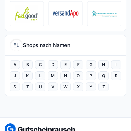
Shops nach Namen
A
B
C
D
E
F
G
H
I
J
K
L
M
N
O
P
Q
R
S
T
U
V
W
X
Y
Z