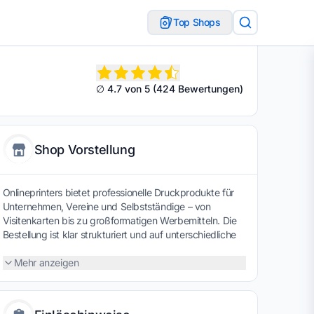
Top Shops
∅ 4.7 von 5 (424 Bewertungen)
Shop Vorstellung
Onlineprinters bietet professionelle Druckprodukte für
Unternehmen, Vereine und Selbstständige – von
Visitenkarten bis zu großformatigen Werbemitteln. Die
Bestellung ist klar strukturiert und auf unterschiedliche
Auflagen ausgelegt. Mit einem Gutscheincode lassen
sich Produktionskosten etwas senken, sodass
Mehr anzeigen
hochwertige Drucksachen budgetbewusst realisiert
werden können.