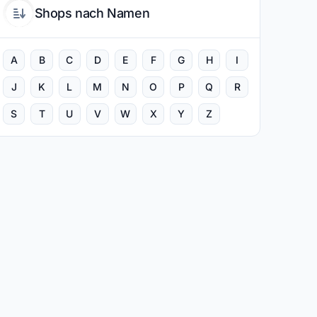
Shops nach Namen
A
B
C
D
E
F
G
H
I
J
K
L
M
N
O
P
Q
R
S
T
U
V
W
X
Y
Z