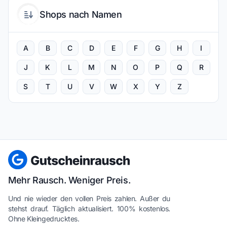
Shops nach Namen
A
B
C
D
E
F
G
H
I
J
K
L
M
N
O
P
Q
R
S
T
U
V
W
X
Y
Z
Mehr Rausch. Weniger Preis.
Und nie wieder den vollen Preis zahlen. Außer du
stehst drauf. Täglich aktualisiert. 100% kostenlos.
Ohne Kleingedrucktes.