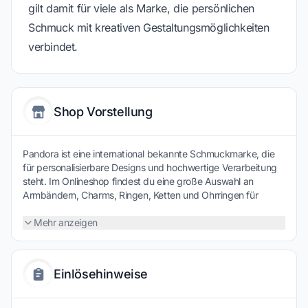
gilt damit für viele als Marke, die persönlichen
Schmuck mit kreativen Gestaltungsmöglichkeiten
verbindet.
Shop Vorstellung
Pandora ist eine international bekannte Schmuckmarke, die
für personalisierbare Designs und hochwertige Verarbeitung
steht. Im Onlineshop findest du eine große Auswahl an
Armbändern, Charms, Ringen, Ketten und Ohrringen für
verschiedene Anlässe. Besonders beliebt sind die individuell
kombinierbaren Charms, mit denen sich Schmuckstücke
Mehr anzeigen
persönlich gestalten lassen. Viele Kollektionen verbinden
modernes Design mit klassischen Elementen und eignen sich
auch als Geschenk. Ergänzt wird das Sortiment durch
Einlösehinweise
saisonale Kollektionen und neue Trends. Wer stilvollen
Schmuck mit persönlicher Note sucht, findet bei Pandora eine
vielseitige Auswahl an eleganten Accessoires.