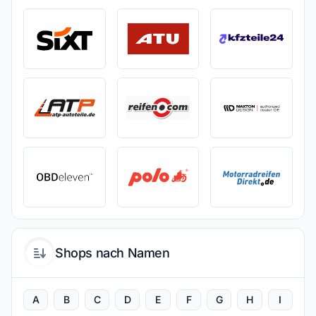
Shops nach Namen
A
B
C
D
E
F
G
H
I