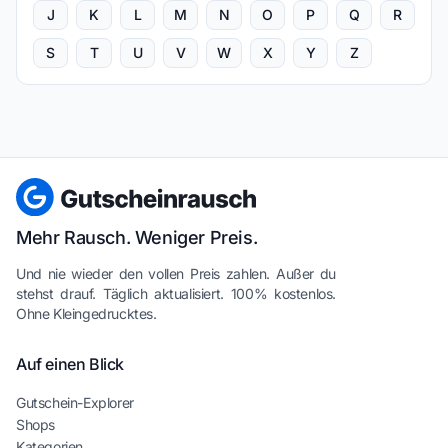
J
K
L
M
N
O
P
Q
R
S
T
U
V
W
X
Y
Z
Mehr Rausch. Weniger Preis.
Und nie wieder den vollen Preis zahlen. Außer du
stehst drauf. Täglich aktualisiert. 100% kostenlos.
Ohne Kleingedrucktes.
Auf einen Blick
Gutschein-Explorer
Shops
Kategorien