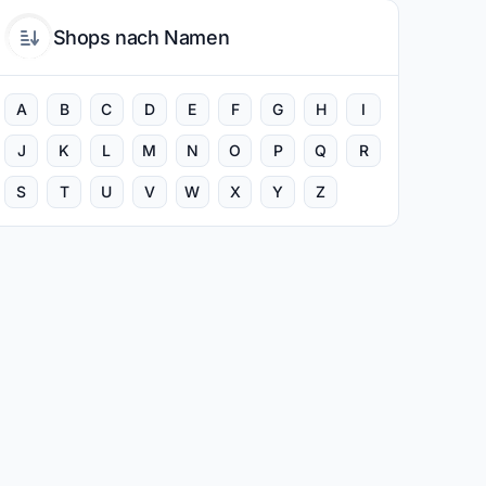
Shops nach Namen
A
B
C
D
E
F
G
H
I
J
K
L
M
N
O
P
Q
R
S
T
U
V
W
X
Y
Z