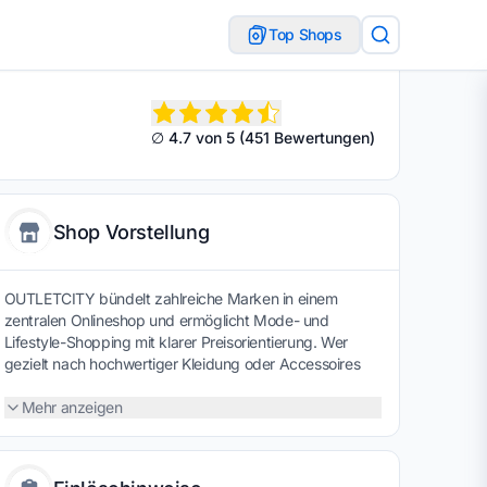
Top Shops
∅ 4.7 von 5 (451 Bewertungen)
Shop Vorstellung
OUTLETCITY bündelt zahlreiche Marken in einem
zentralen Onlineshop und ermöglicht Mode- und
Lifestyle-Shopping mit klarer Preisorientierung. Wer
gezielt nach hochwertiger Kleidung oder Accessoires
sucht, kann mithilfe eines Gutscheins preislich
entspannter einkaufen und Markenqualität bewusster
Mehr anzeigen
ins eigene Budget integrieren, ohne auf Auswahl oder
Stil zu verzichten.