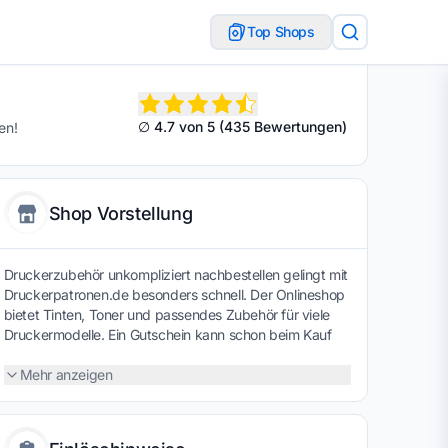
Top Shops
∅ 4.7 von 5 (435 Bewertungen)
en!
Shop Vorstellung
Druckerzubehör unkompliziert nachbestellen gelingt mit
Druckerpatronen.de besonders schnell. Der Onlineshop
bietet Tinten, Toner und passendes Zubehör für viele
Druckermodelle. Ein Gutschein kann schon beim Kauf
dafür sorgen, dass Verbrauchsmaterial günstiger im
Warenkorb landet und Büro oder Homeoffice
Mehr anzeigen
zuverlässig sowie kostenbewusst versorgt bleiben.