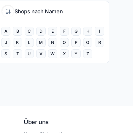
Shops nach Namen
A
B
C
D
E
F
G
H
I
J
K
L
M
N
O
P
Q
R
S
T
U
V
W
X
Y
Z
Über uns