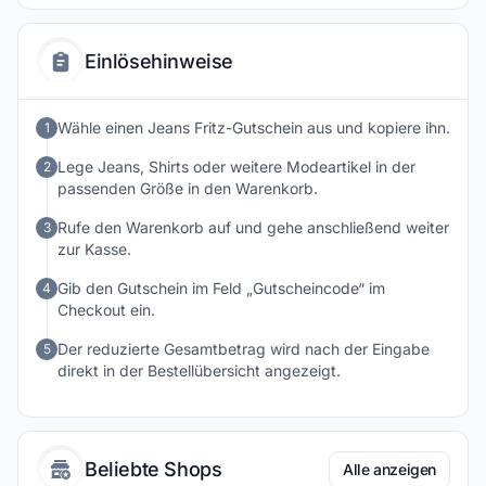
Trends sowie zeitlosen Basics für Freizeit und Alltag. Dank
übersichtlicher Kategorien und detaillierter
Produktbeschreibungen gelingt die Suche nach dem
Einlösehinweise
passenden Kleidungsstück besonders einfach. Wer bequeme
Mode mit modernem Look sucht, findet bei Jeans Fritz
zahlreiche Möglichkeiten, seinen persönlichen Stil zu
Wähle einen Jeans Fritz-Gutschein aus und kopiere ihn.
1
unterstreichen.
Lege Jeans, Shirts oder weitere Modeartikel in der
2
passenden Größe in den Warenkorb.
Rufe den Warenkorb auf und gehe anschließend weiter
3
zur Kasse.
Gib den Gutschein im Feld „Gutscheincode“ im
4
Checkout ein.
Der reduzierte Gesamtbetrag wird nach der Eingabe
5
direkt in der Bestellübersicht angezeigt.
Beliebte Shops
Alle anzeigen