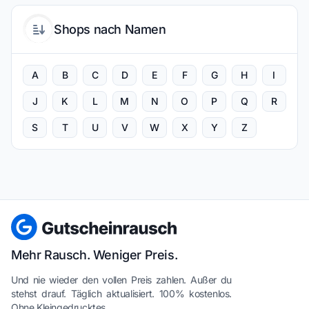
Shops nach Namen
A
B
C
D
E
F
G
H
I
J
K
L
M
N
O
P
Q
R
S
T
U
V
W
X
Y
Z
Mehr Rausch. Weniger Preis.
Und nie wieder den vollen Preis zahlen. Außer du
stehst drauf. Täglich aktualisiert. 100% kostenlos.
Ohne Kleingedrucktes.