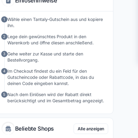
Einlösehinweise
Informationen und ein kundenorientierter Service runden
das Einkaufserlebnis ab und sorgen für einen
vertrauenswürdigen Gesamteindruck.
Wähle einen Tantaly-Gutschein aus und kopiere
1
ihn.
Lege dein gewünschtes Produkt in den
2
Warenkorb und öffne diesen anschließend.
Gehe weiter zur Kasse und starte den
3
Bestellvorgang.
Im Checkout findest du ein Feld für den
4
Gutscheincode oder Rabattcode, in das du
deinen Code eingeben kannst.
Nach dem Einlösen wird der Rabatt direkt
5
berücksichtigt und im Gesamtbetrag angezeigt.
Beliebte Shops
Alle anzeigen