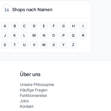
Shops nach Namen
A
B
C
D
E
F
G
H
I
J
K
L
M
N
O
P
Q
R
S
T
U
V
W
X
Y
Z
Über uns
Unsere Philosophie
Häufige Fragen
Funktionsweise
Jobs
Kontakt