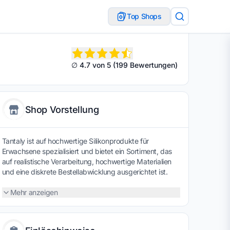
Top Shops
∅ 4.7 von 5 (199 Bewertungen)
Shop Vorstellung
Tantaly ist auf hochwertige Silikonprodukte für
Erwachsene spezialisiert und bietet ein Sortiment, das
auf realistische Verarbeitung, hochwertige Materialien
und eine diskrete Bestellabwicklung ausgerichtet ist.
Der Onlineshop legt Wert auf eine detaillierte
Produktpräsentation, verschiedene Ausführungen sowie
Mehr anzeigen
eine einfache Navigation, damit Interessierte passende
Modelle und Zubehör unkompliziert finden können. Eine
benutzerfreundliche Gestaltung, transparente