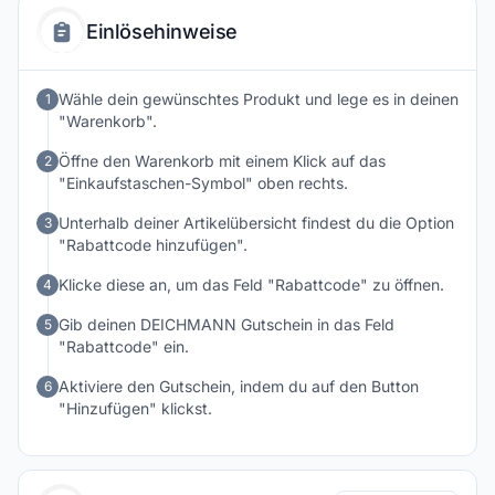
bequeme und modische Schuhe zu attraktiven Preisen sucht,
Einlösehinweise
findet bei Deichmann zahlreiche Modelle für Alltag, Freizeit
und besondere Gelegenheiten.
Wähle dein gewünschtes Produkt und lege es in deinen
1
"Warenkorb".
Öffne den Warenkorb mit einem Klick auf das
2
"Einkaufstaschen-Symbol" oben rechts.
Unterhalb deiner Artikelübersicht findest du die Option
3
"Rabattcode hinzufügen".
Klicke diese an, um das Feld "Rabattcode" zu öffnen.
4
Gib deinen DEICHMANN Gutschein in das Feld
5
"Rabattcode" ein.
Aktiviere den Gutschein, indem du auf den Button
6
"Hinzufügen" klickst.