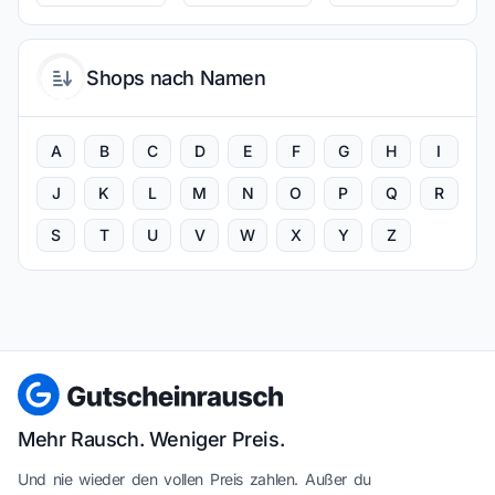
Shops nach Namen
A
B
C
D
E
F
G
H
I
J
K
L
M
N
O
P
Q
R
S
T
U
V
W
X
Y
Z
Mehr Rausch. Weniger Preis.
Und nie wieder den vollen Preis zahlen. Außer du