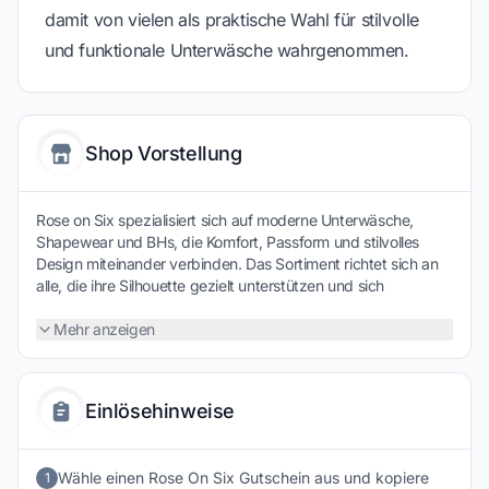
damit von vielen als praktische Wahl für stilvolle
und funktionale Unterwäsche wahrgenommen.
Shop Vorstellung
Rose on Six spezialisiert sich auf moderne Unterwäsche,
Shapewear und BHs, die Komfort, Passform und stilvolles
Design miteinander verbinden. Das Sortiment richtet sich an
alle, die ihre Silhouette gezielt unterstützen und sich
gleichzeitig rundum wohlfühlen möchten. Hochwertige
Materialien und durchdachte Schnitte sorgen für
Mehr anzeigen
angenehmen Halt im Alltag ebenso wie für ein sicheres
Tragegefühl bei besonderen Anlässen. Durch attraktive Preise
und regelmäßig verfügbare Angebote wird es zudem leicht,
Einlösehinweise
funktionale und zugleich ästhetische Wäsche zu entdecken.
Wähle einen Rose On Six Gutschein aus und kopiere
1