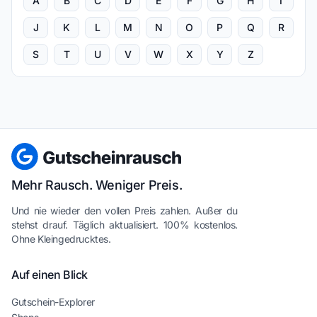
A
B
C
D
E
F
G
H
I
J
K
L
M
N
O
P
Q
R
S
T
U
V
W
X
Y
Z
Mehr Rausch. Weniger Preis.
Und nie wieder den vollen Preis zahlen. Außer du
stehst drauf. Täglich aktualisiert. 100% kostenlos.
Ohne Kleingedrucktes.
Auf einen Blick
Gutschein-Explorer