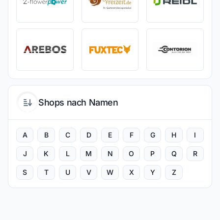
Shops nach Namen
A
B
C
D
E
F
G
H
I
J
K
L
M
N
O
P
Q
R
S
T
U
V
W
X
Y
Z