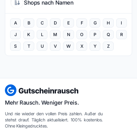
Shops nach Namen
A
B
C
D
E
F
G
H
I
J
K
L
M
N
O
P
Q
R
S
T
U
V
W
X
Y
Z
Mehr Rausch. Weniger Preis.
Und nie wieder den vollen Preis zahlen. Außer du
stehst drauf. Täglich aktualisiert. 100% kostenlos.
Ohne Kleingedrucktes.