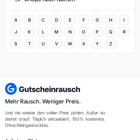
A
B
C
D
E
F
G
H
I
J
K
L
M
N
O
P
Q
R
S
T
U
V
W
X
Y
Z
Mehr Rausch. Weniger Preis.
Und nie wieder den vollen Preis zahlen. Außer du
stehst drauf. Täglich aktualisiert. 100% kostenlos.
Ohne Kleingedrucktes.