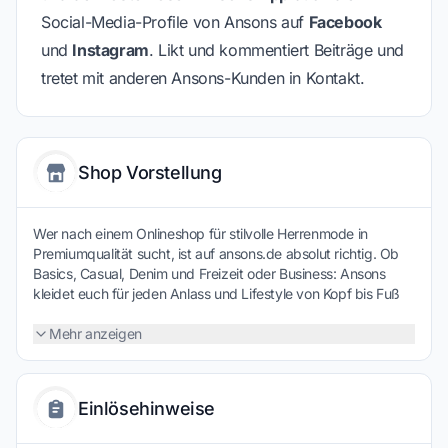
Social-Media-Profile von Ansons auf
Facebook
und
Instagram
. Likt und kommentiert Beiträge und
tretet mit anderen Ansons-Kunden in Kontakt.
Shop Vorstellung
Wer nach einem Onlineshop für stilvolle Herrenmode in
Premiumqualität sucht, ist auf ansons.de absolut richtig. Ob
Basics, Casual, Denim und Freizeit oder Business: Ansons
kleidet euch für jeden Anlass und Lifestyle von Kopf bis Fuß
ein. Große Hemden-, und Anzug-Auswahl in sämtlichen Fits.
Profitiert vom Sale und kostenlosem Versand ohne
Mehr anzeigen
Mindestbestellwert. Noch günstiger wird es nur mit unseren
Ansons Gutscheinen.
Einlösehinweise