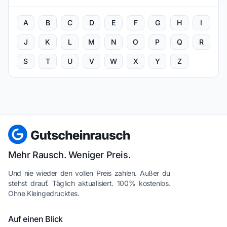
A
B
C
D
E
F
G
H
I
J
K
L
M
N
O
P
Q
R
S
T
U
V
W
X
Y
Z
Mehr Rausch. Weniger Preis.
Und nie wieder den vollen Preis zahlen. Außer du
stehst drauf. Täglich aktualisiert. 100% kostenlos.
Ohne Kleingedrucktes.
Auf einen Blick