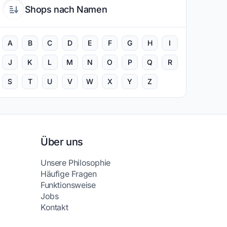
Shops nach Namen
A
B
C
D
E
F
G
H
I
J
K
L
M
N
O
P
Q
R
S
T
U
V
W
X
Y
Z
Über uns
Unsere Philosophie
Häufige Fragen
Funktionsweise
Jobs
Kontakt