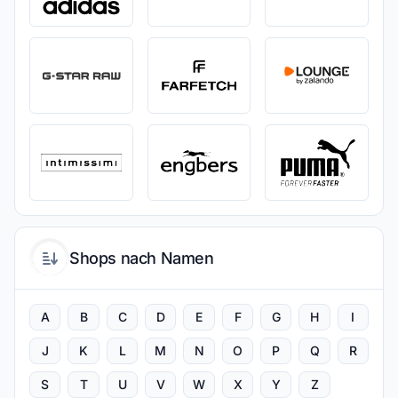
Shops nach Namen
A
B
C
D
E
F
G
H
I
J
K
L
M
N
O
P
Q
R
S
T
U
V
W
X
Y
Z