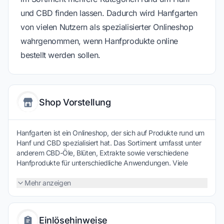
und CBD finden lassen. Dadurch wird Hanfgarten
von vielen Nutzern als spezialisierter Onlineshop
wahrgenommen, wenn Hanfprodukte online
bestellt werden sollen.
Shop Vorstellung
Hanfgarten ist ein Onlineshop, der sich auf Produkte rund um
Hanf und CBD spezialisiert hat. Das Sortiment umfasst unter
anderem CBD-Öle, Blüten, Extrakte sowie verschiedene
Hanfprodukte für unterschiedliche Anwendungen. Viele
Artikel werden aus sorgfältig ausgewählten Hanfpflanzen
hergestellt und richten sich an Kunden, die sich für natürliche
Mehr anzeigen
Produkte auf Hanfbasis interessieren. Ergänzt wird das
Angebot durch Zubehör und weitere Hanfartikel. Wer
hochwertige Hanfprodukte entdecken und bequem online
Einlösehinweise
bestellen möchte, findet bei Hanfgarten eine vielfältige