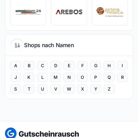
Shops nach Namen
A
B
C
D
E
F
G
H
I
J
K
L
M
N
O
P
Q
R
S
T
U
V
W
X
Y
Z