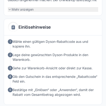
starker Leistung, durchdachtem Design und Lösungen, die
den Alltag spürbar erleichtern und langfristig überzeugen.
Mehr anzeigen
Einlösehinweise
Wähle einen gültigen Dyson-Rabattcode aus und
1
kopiere ihn.
Lege deine gewünschten Dyson-Produkte in den
2
Warenkorb.
Gehe zur Warenkorb-Ansicht oder direkt zur Kasse.
3
Gib den Gutschein in das entsprechende „Rabattcode“
4
Feld ein.
Bestätige mit „Einlösen“ oder „Anwenden“, damit der
5
Rabatt vom Gesamtbetrag abgezogen wird.