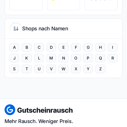
Shops nach Namen
A
B
C
D
E
F
G
H
I
J
K
L
M
N
O
P
Q
R
S
T
U
V
W
X
Y
Z
Mehr Rausch. Weniger Preis.