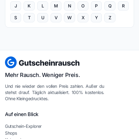
J
K
L
M
N
O
P
Q
R
S
T
U
V
W
X
Y
Z
Mehr Rausch. Weniger Preis.
Und nie wieder den vollen Preis zahlen. Außer du
stehst drauf. Täglich aktualisiert. 100% kostenlos.
Ohne Kleingedrucktes.
Auf einen Blick
Gutschein-Explorer
Shops