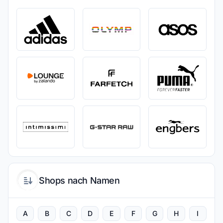
Shops nach Namen
A
B
C
D
E
F
G
H
I