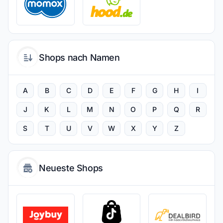
Shops nach Namen
A
B
C
D
E
F
G
H
I
J
K
L
M
N
O
P
Q
R
S
T
U
V
W
X
Y
Z
Neueste Shops