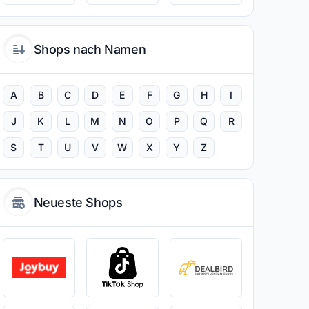
Shops nach Namen
A
B
C
D
E
F
G
H
I
J
K
L
M
N
O
P
Q
R
S
T
U
V
W
X
Y
Z
Neueste Shops