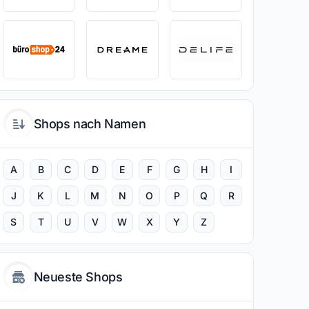
Shops nach Namen
A
B
C
D
E
F
G
H
I
J
K
L
M
N
O
P
Q
R
S
T
U
V
W
X
Y
Z
Neueste Shops