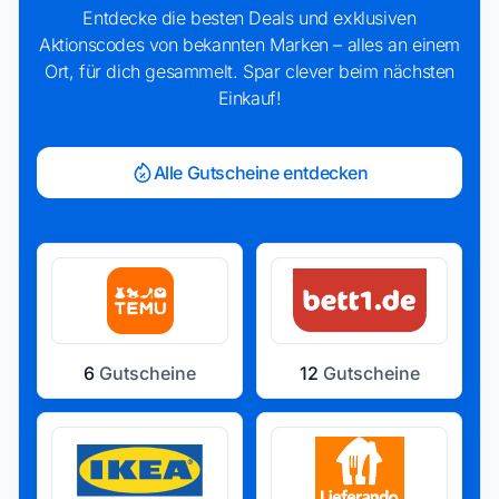
Entdecke die besten Deals und exklusiven
Aktionscodes von bekannten Marken – alles an einem
Ort, für dich gesammelt. Spar clever beim nächsten
Einkauf!
Alle Gutscheine entdecken
6
Gutscheine
12
Gutscheine