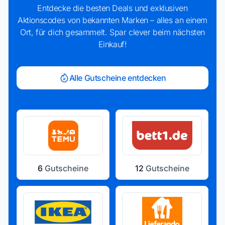
Entdecke die besten Deals und exklusiven
Aktionscodes von bekannten Marken – alles an einem
Ort, für dich gesammelt. Spar clever beim nächsten
Einkauf!
Alle Gutscheine entdecken
6
Gutscheine
12
Gutscheine