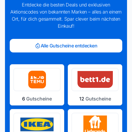
Entdecke die besten Deals und exklusiven
Aktionscodes von bekannten Marken – alles an einem
Ort, für dich gesammelt. Spar clever beim nächsten
Einkauf!
Alle Gutscheine entdecken
6
Gutscheine
12
Gutscheine