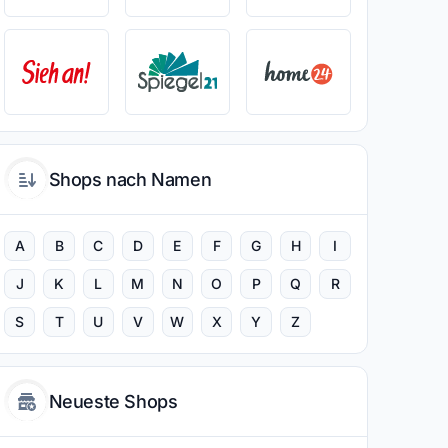
Shops nach Namen
A
B
C
D
E
F
G
H
I
J
K
L
M
N
O
P
Q
R
S
T
U
V
W
X
Y
Z
Neueste Shops