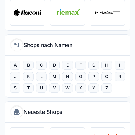
Shops nach Namen
A
B
C
D
E
F
G
H
I
J
K
L
M
N
O
P
Q
R
S
T
U
V
W
X
Y
Z
Neueste Shops